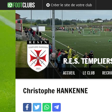
Créer le site de votre club
R.E.S. TEMPLIE
Passer
ACCUEIL
LE CLUB
RECR
au
contenu
Christophe HANKENNE